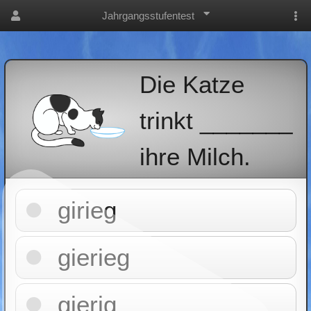
Jahrgangsstufentest
Die Katze
trinkt _______
ihre Milch.
girieg
gierieg
gierig