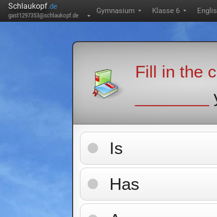
Schlaukopf
.de
Gymnasium
Klasse 6
Engli
▼
▼
gast1297353@schlaukopf.de
▼
Fill in the
________
y
Is
Has