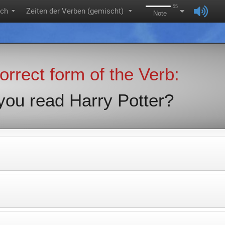
55
sch
Zeiten der Verben (gemischt)
▼
▼
Note
 correct form of the Verb:
ou read Harry Potter?