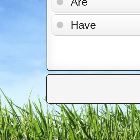
Are
Have