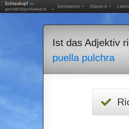
Schlaukopf
.de
Gymnasium
Klasse 6
Latein
▼
▼
gast1688702@schlaukopf.de
▼
Ist das Adjektiv 
puella pulchra
Ri