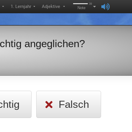
39
1. Lernjahr
Adjektive
▼
▼
▼
Note
richtig angeglichen?
chtig
Falsch