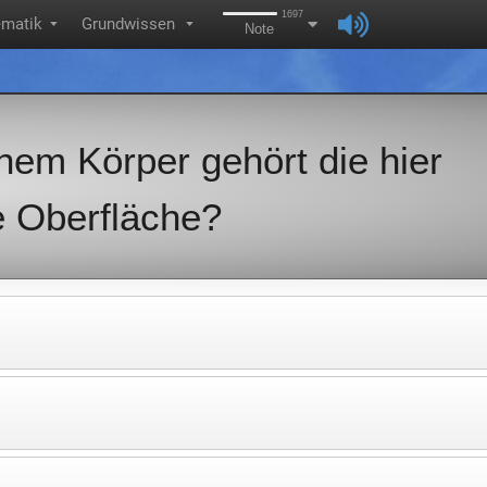
1697
matik
Grundwissen
▼
▼
Note
hem Körper gehört die hier
e Oberfläche?