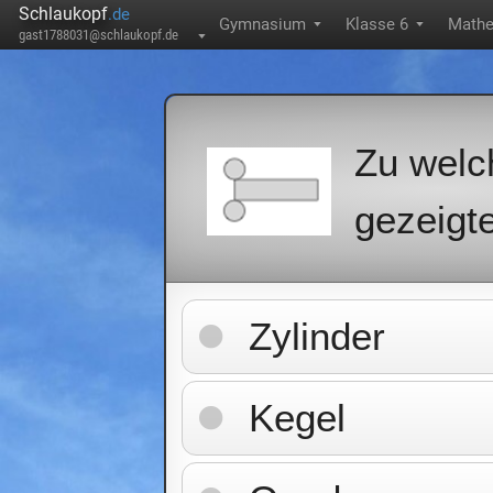
Schlaukopf
.de
Gymnasium
Klasse 6
Mathe
▼
▼
gast1788031@schlaukopf.de
▼
Zu welc
gezeigt
Zylinder
Kegel