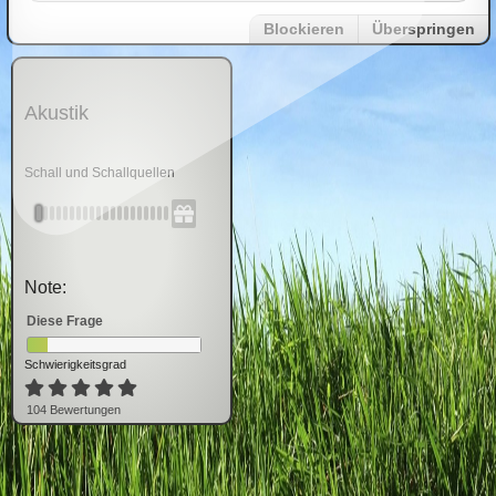
Blockieren
Überspringen
Akustik
Schall und Schallquellen
Note:
Diese Frage
Schwierigkeitsgrad
104
Bewertung
en