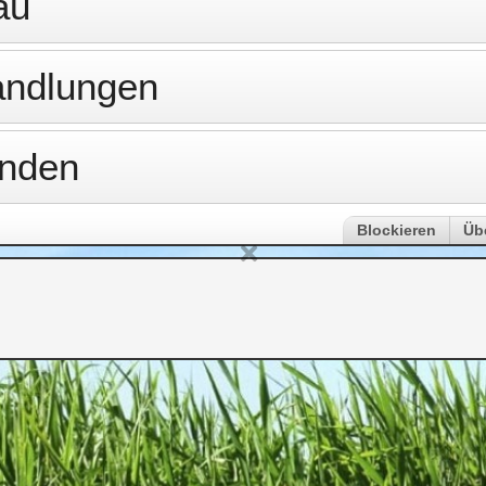
au
andlungen
änden
Blockieren
Üb