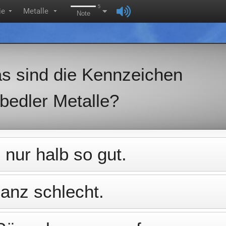
5
ie
Metalle
▼
▼
Note
s sind die Kennzeichen
lbedler Metalle?
nur halb so gut.
anz schlecht.