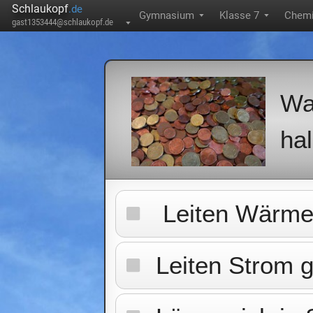
Schlaukopf
.de
Gymnasium
Klasse 7
Chem
▼
▼
gast1353444@schlaukopf.de
▼
Wa
ha
Leiten Wärme 
Leiten Strom g