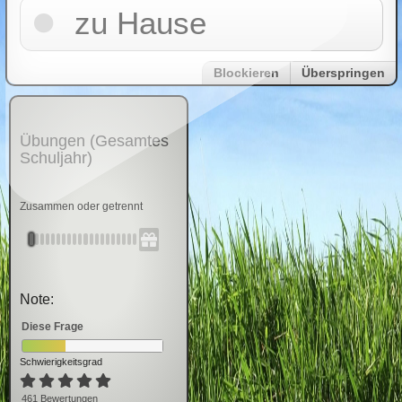
zu Hause
Blockieren
Überspringen
Übungen (Gesamtes
Schuljahr)
Zusammen oder getrennt
Note:
Diese Frage
Schwierigkeitsgrad
461
Bewertung
en