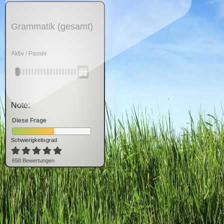
Grammatik (gesamt)
Aktiv / Passiv
Note:
Diese Frage
Schwierigkeitsgrad
658
Bewertung
en