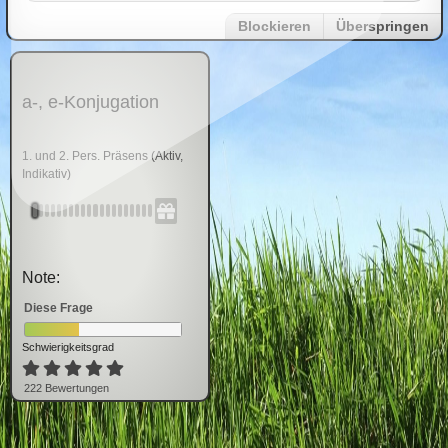
Blockieren
Überspringen
a-, e-Konjugation
1. und 2. Pers. Präsens (Aktiv,
Indikativ)
Note:
Diese Frage
Schwierigkeitsgrad
222
Bewertung
en