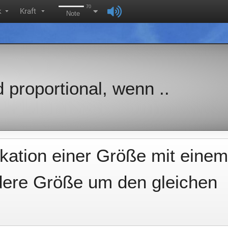
70
k
Kraft
▼
▼
Note
 proportional, wenn ..
likation einer Größe mit einem
ndere Größe um den gleichen