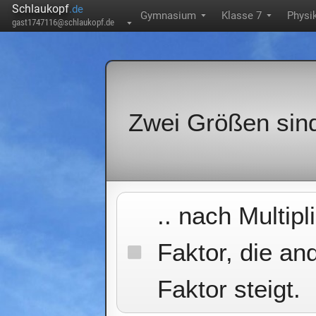
Schlaukopf
.de
Gymnasium
Klasse 7
Physi
▼
▼
gast1747116@schlaukopf.de
▼
Zwei Größen sind
.. nach Multip
Faktor, die a
Faktor steigt.