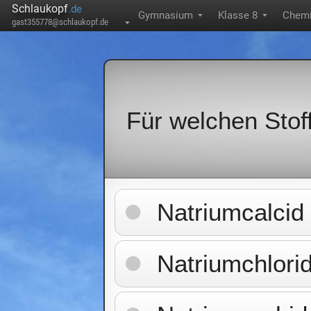
Schlaukopf
.de
Gymnasium
Klasse 8
Chem
▼
▼
gast355778@schlaukopf.de
▼
Für welchen Stof
Natriumcalcid
Natriumchlori