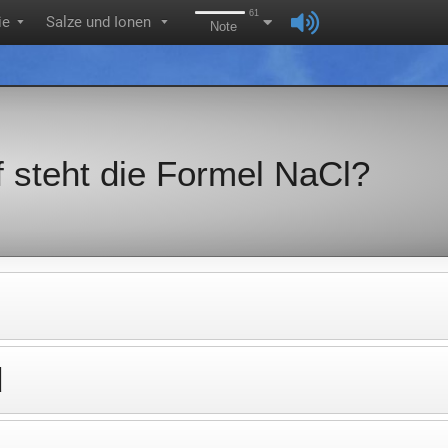
61
ie
Salze und Ionen
▼
▼
Note
f steht die Formel NaCl?
d