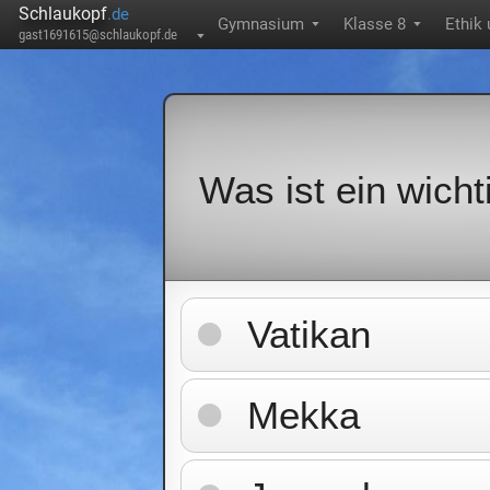
Schlaukopf
.de
Gymnasium
Klasse 8
Ethik 
▼
▼
gast1691615@schlaukopf.de
▼
Was ist ein wich
Vatikan
Mekka