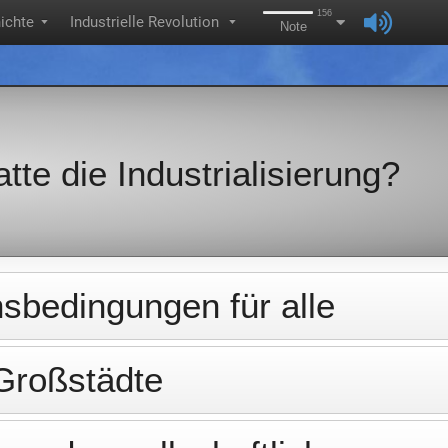
156
ichte
Industrielle Revolution
▼
▼
Note
te die Industrialisierung?
sbedingungen für alle
Großstädte