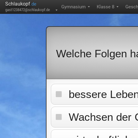
Schlaukopf
.de
Gymnasium
Klasse 8
Gesch
▼
▼
gast1238472@schlaukopf.de
▼
Welche Folgen hat
bessere Leben
Wachsen der 