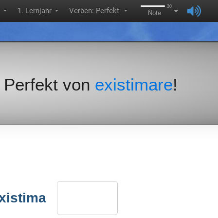
30
1. Lernjahr
Verben: Perfekt
▼
▼
▼
Note
iv Perfekt von
existimare
!
xistima