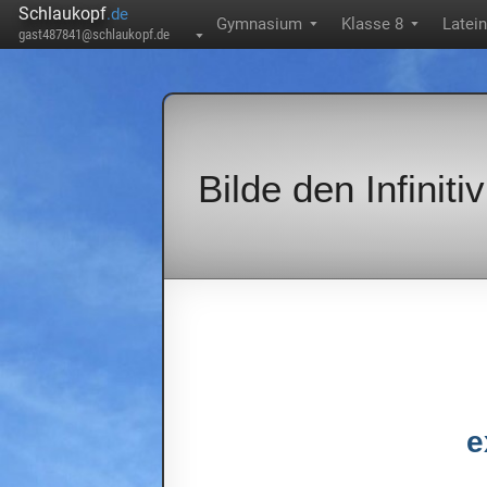
Schlaukopf
.de
Gymnasium
Klasse 8
Latein
▼
▼
gast487841@schlaukopf.de
▼
Bilde den Infinit
e