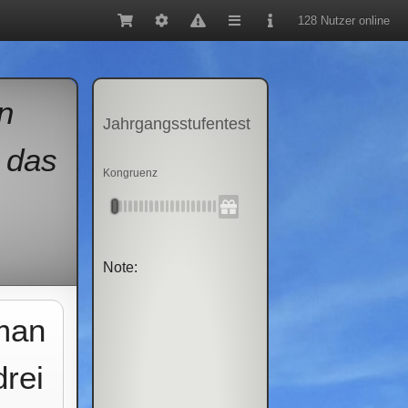
128 Nutzer online
n
Jahrgangsstufentest
s das
Kongruenz
Note:
 man
drei