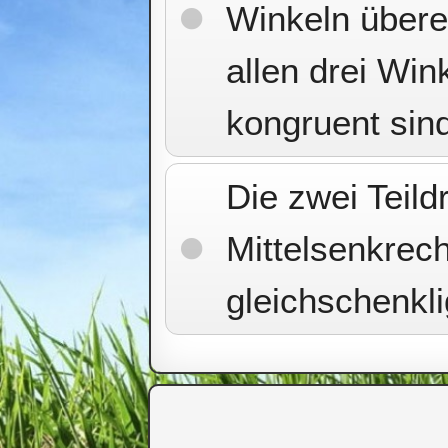
Winkeln übere
allen drei Wi
kongruent sin
Die zwei Teild
Mittelsenkrec
gleichschenkli