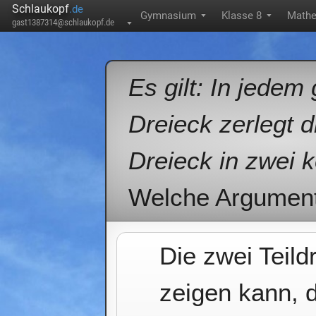
Schlaukopf
.de
Gymnasium
Klasse 8
Mathe
▼
▼
gast1387314@schlaukopf.de
▼
Es gilt: In jedem
Dreieck zerlegt d
Dreieck in zwei k
Welche Argumenta
Die zwei Teild
zeigen kann, d