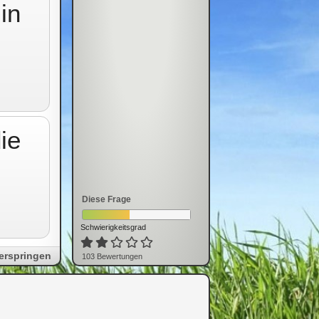
in
ie
Diese Frage
.
Schwierigkeitsgrad
erspringen
103
Bewertung
en