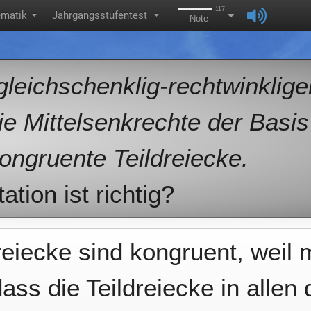
117
matik
Jahrgangsstufentest
▼
▼
Note
 gleichschenklig-rechtwinklige
ie Mittelsenkrechte der Basi
ongruente Teildreiecke.
tion ist richtig?
reiecke sind kongruent, weil
ass die Teildreiecke in allen 