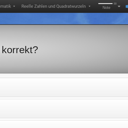
68
matik
Reelle Zahlen und Quadratwurzeln
▼
▼
Note
 korrekt?