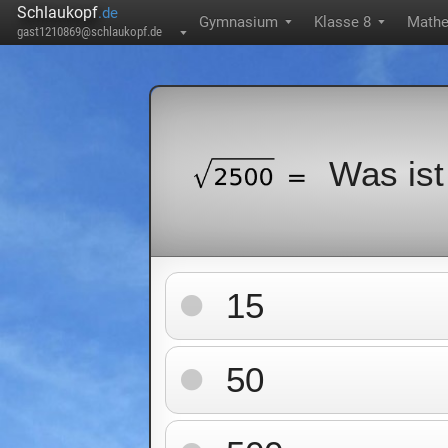
Schlaukopf
.de
Gymnasium
Klasse 8
Mathe
▼
▼
gast1210869@schlaukopf.de
▼
Was ist
15
50