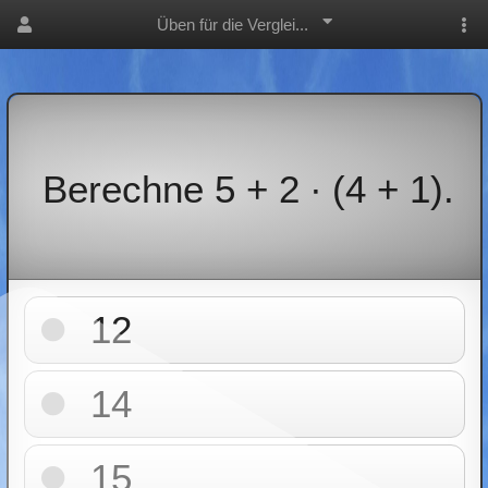
Üben für die Verglei...
Berechne 5 + 2 ∙ (4 + 1).
12
14
15