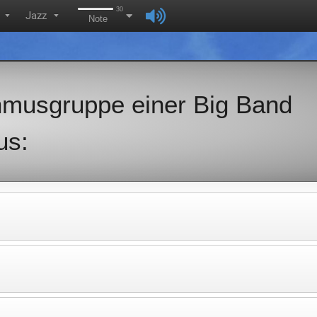
30
Jazz
▼
▼
Note
hmusgruppe einer Big Band
us: