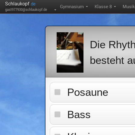
Schlaukopf
.de
Gymnasium
Klasse 8
Musik
▼
▼
gast977930@schlaukopf.de
▼
Die Rhyt
besteht a
Posaune
Bass