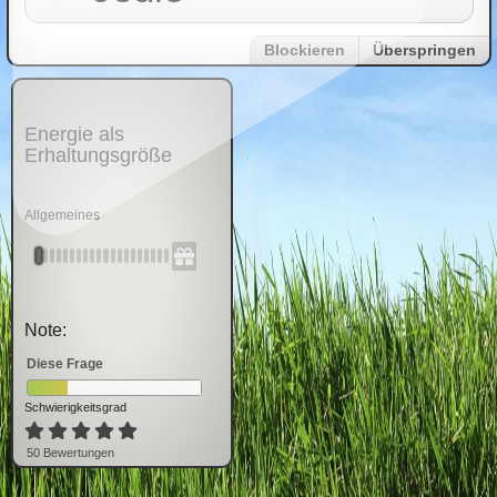
Blockieren
Überspringen
Energie als
Erhaltungsgröße
Allgemeines
Note:
Diese Frage
Schwierigkeitsgrad
50
Bewertung
en