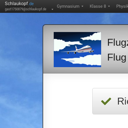
Schlaukopf
.de
Gymnasium
Klasse 8
Physi
▼
▼
gast1750879@schlaukopf.de
▼
Flug
Flug
Ri