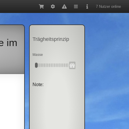
7 Nutzer online
Trägheitsprinzip
e im
Masse
Note: