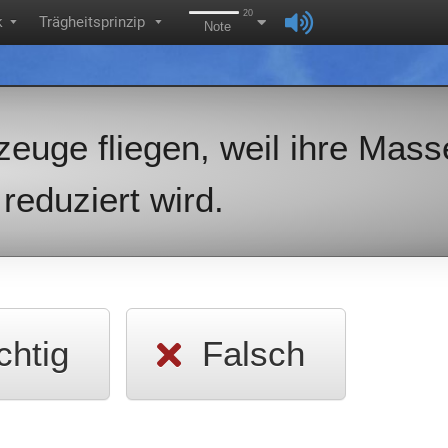
20
k
Trägheitsprinzip
▼
▼
Note
zeuge fliegen, weil ihre Mass
 reduziert wird.
chtig
Falsch