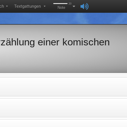
20
ch
Textgattungen
▼
▼
Note
rzählung einer komischen