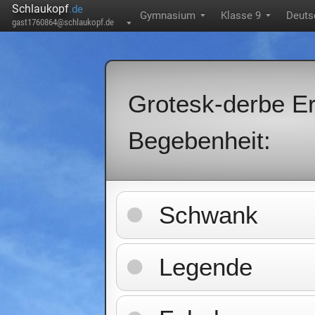
Schlaukopf
.de
Gymnasium
Klasse 9
Deuts
▼
▼
gast1760864@schlaukopf.de
▼
Grotesk-derbe E
Begebenheit:
Schwank
Legende