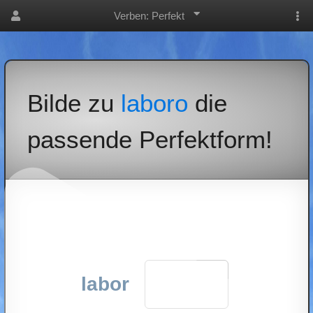
Verben: Perfekt
Bilde zu
laboro
die
passende Perfektform!
labor