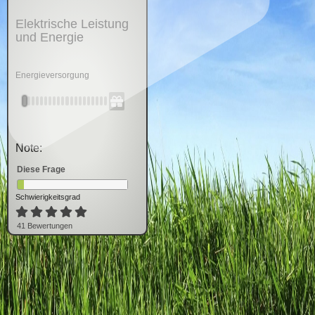
Elektrische Leistung
und Energie
Energieversorgung
Note:
Diese Frage
Schwierigkeitsgrad
41
Bewertung
en