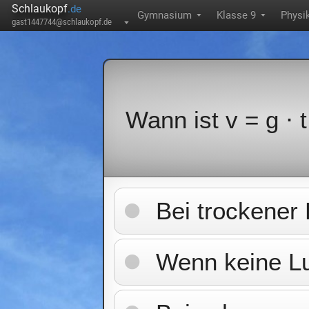
Schlaukopf
.de
Gymnasium
Klasse 9
Physi
▼
▼
gast1447744@schlaukopf.de
▼
Wann ist v = g ⋅ t
Bei trockener 
Wenn keine Lu