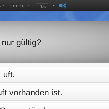
11
k
Freier Fall
▼
▼
Note
 nur gültig?
Luft.
ft vorhanden ist.