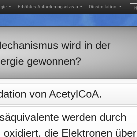
ogie
Erhöhtes Anforderungsniveau
Dissimilation
▼
▼
▼
N
echanismus wird in der
nergie gewonnen?
dation von AcetylCoA.
säquivalente werden durch
xidiert, die Elektronen über