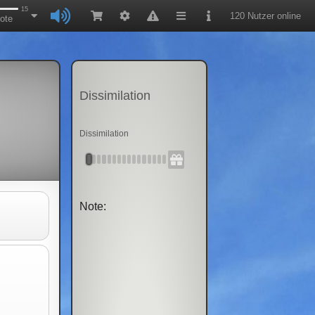
15
120 Nutzer online
ote
Dissimilation
Dissimilation
Note: