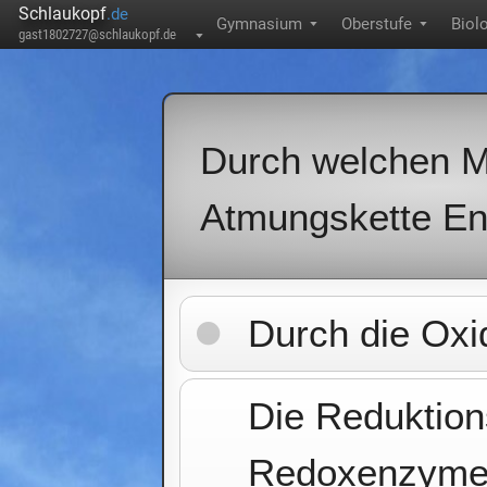
Schlaukopf
.de
Gymnasium
Oberstufe
Biol
▼
▼
gast1802727@schlaukopf.de
▼
Durch welchen M
Atmungskette E
Durch die Oxi
Die Reduktion
Redoxenzyme o