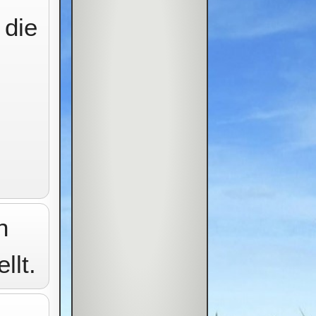
 die
n
llt.