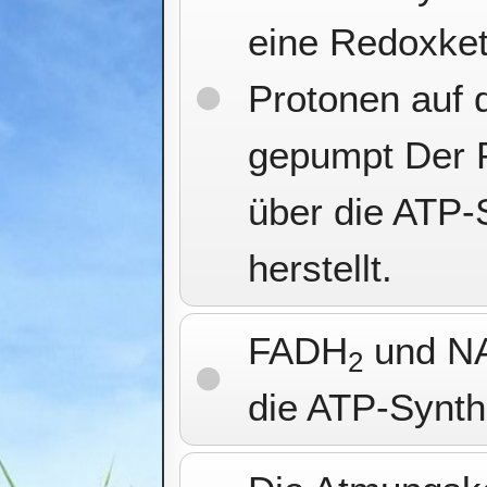
eine Redoxket
Protonen auf 
gepumpt Der P
über die ATP-
herstellt.
FADH
und N
2
die ATP-Syntha