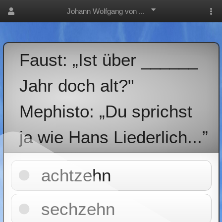
Johann Wolfgang von ...
Faust: „Ist über ______
Jahr doch alt?"
Mephisto: „Du sprichst
ja wie Hans Liederlich...”
achtzehn
sechzehn