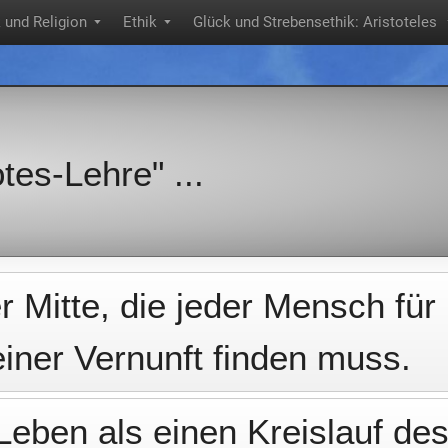
k und Religion
Ethik
Glück und Strebensethik: Aristoteles
▼
▼
tes-Lehre" ...
r Mitte, die jeder Mensch für
seiner Vernunft finden muss.
eben als einen Kreislauf de