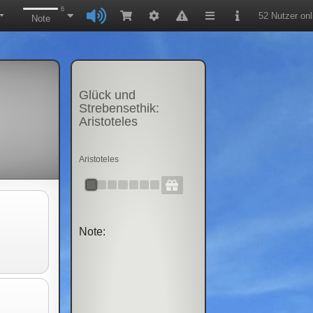
6
52 Nutzer onl
▼
Note
Glück und
Strebensethik:
Aristoteles
Aristoteles
Note:
s