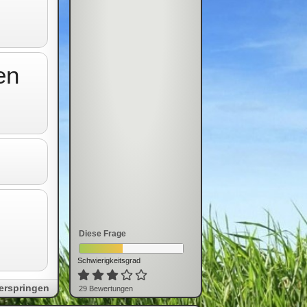
en
.
Diese Frage
Schwierigkeitsgrad
erspringen
29
Bewertung
en