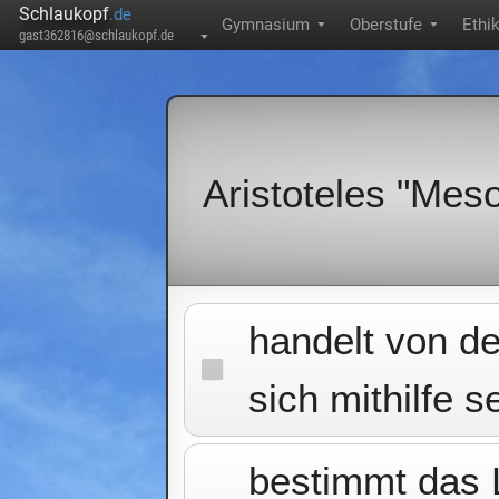
Schlaukopf
.de
Gymnasium
Oberstufe
Ethi
▼
▼
gast362816@schlaukopf.de
▼
Aristoteles "Meso
handelt von de
sich mithilfe 
bestimmt das L