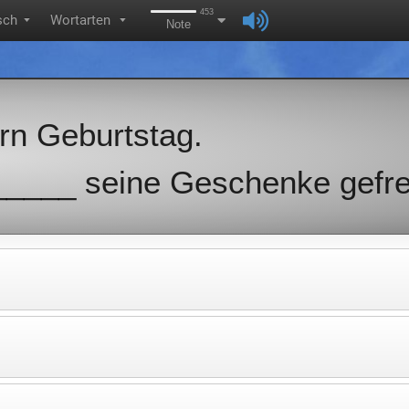
453
sch
Wortarten
▼
▼
Note
ern Geburtstag.
 _____ seine Geschenke gefre