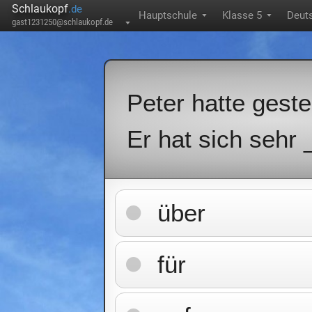
Schlaukopf
.de
Hauptschule
Klasse 5
Deut
▼
▼
gast1231250@schlaukopf.de
▼
Peter hatte gest
Er hat sich sehr
über
für