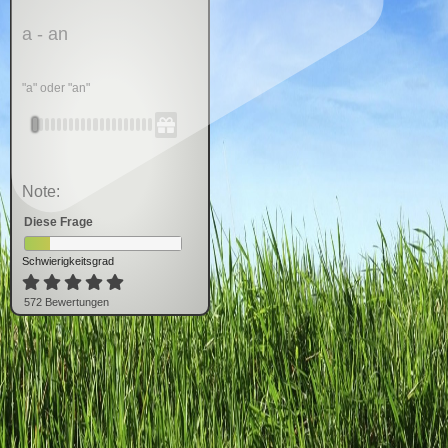
a - an
"a" oder "an"
Note:
Diese Frage
Schwierigkeitsgrad
572
Bewertung
en