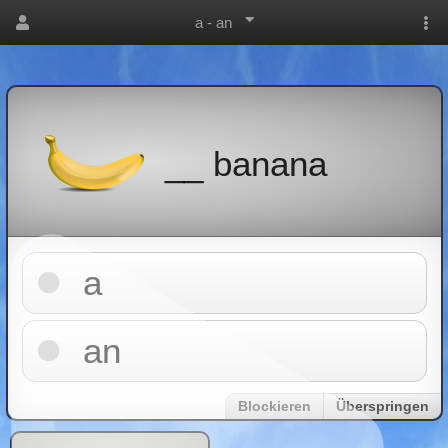
a - an
__ banana
a
an
Blockieren
Überspringen