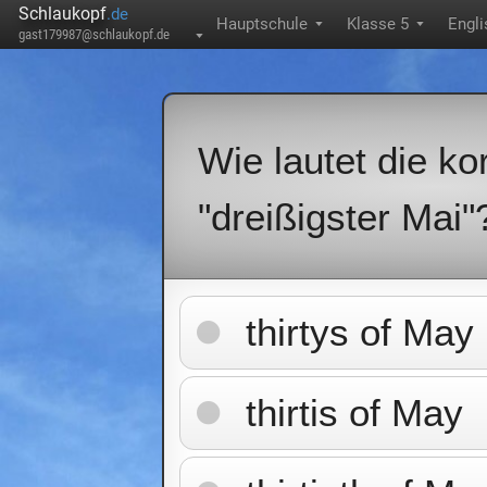
Schlaukopf
.de
Hauptschule
Klasse 5
Engli
▼
▼
gast179987@schlaukopf.de
▼
Wie lautet die k
"dreißigster Mai"
thirtys of May
thirtis of May