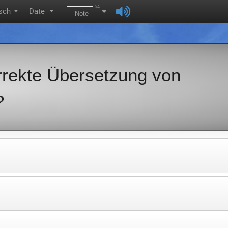
54
sch
Date
▼
▼
Note
orrekte Übersetzung von
?