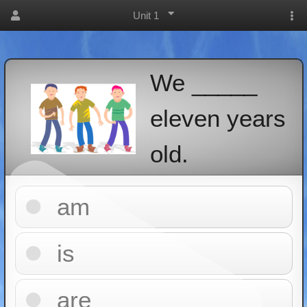
Unit 1
We _____
eleven years
old.
am
is
are