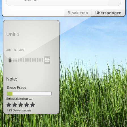
Blockieren
Überspringen
Unit 1
am - is - are
Note:
Diese Frage
Schwierigkeitsgrad
413
Bewertung
en