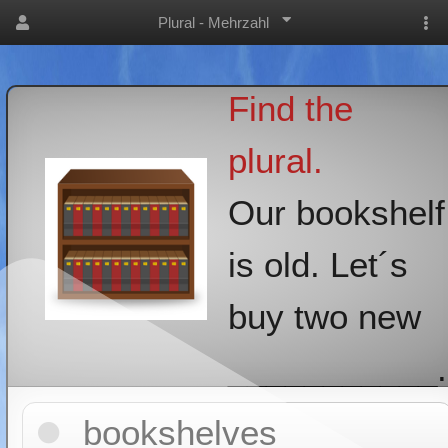
Plural - Mehrzahl
Find the
plural.
Our bookshelf
is old. Let´s
buy two new
___________.
bookshelves