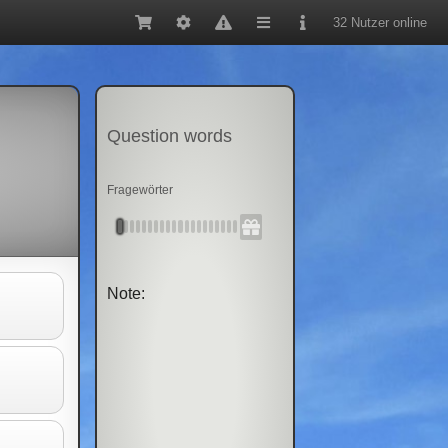
32 Nutzer online
Question words
Fragewörter
Note: