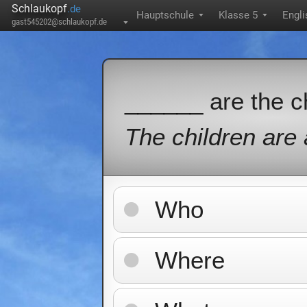
Schlaukopf
.de
Hauptschule
Klasse 5
Engli
▼
▼
gast545202@schlaukopf.de
▼
______ are the c
The children are 
Who
Where