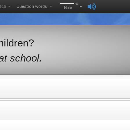
63
sch
Question words
▼
▼
Note
hildren?
at school.