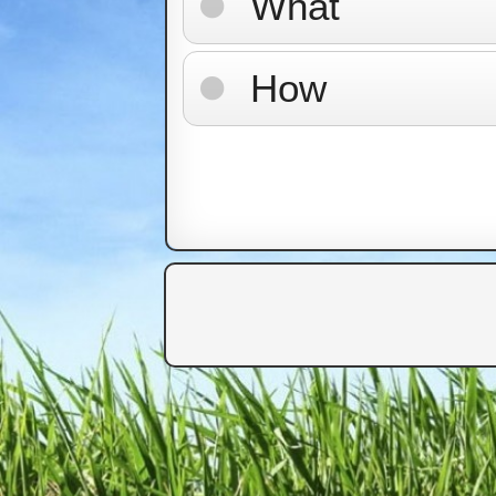
What
How