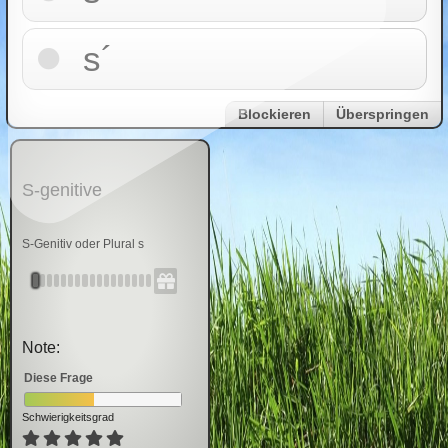
s´
Blockieren
Überspringen
S-genitive
S-Genitiv oder Plural s
Note:
Diese Frage
Schwierigkeitsgrad