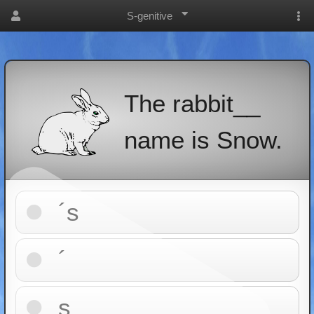
S-genitive
The rabbit__
name is Snow.
´s
´
s