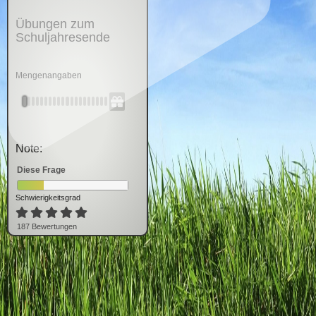
Übungen zum
Schuljahresende
Mengenangaben
Note:
Diese Frage
Schwierigkeitsgrad
187
Bewertung
en