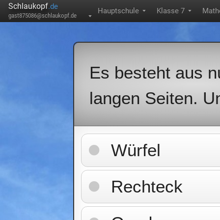
Schlaukopf
.de
Hauptschule
Klasse 7
Math
▼
▼
gast875086@schlaukopf.de
▼
Es besteht aus nu
langen Seiten. U
Würfel
Rechteck