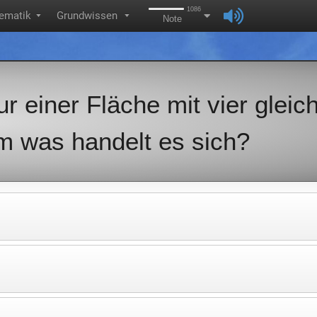
1086
ematik
Grundwissen
▼
▼
Note
r einer Fläche mit vier gleic
m was handelt es sich?