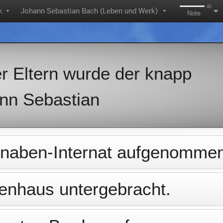
40
k
Johann Sebastian Bach (Leben und Werk)
▼
▼
Note
r Eltern wurde der knapp
ann Sebastian
knaben-Internat aufgenomme
enhaus untergebracht.