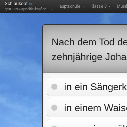
Schlaukopf
.de
Hauptschule
Klasse 8
Musi
▼
▼
gast1939323@schlaukopf.de
▼
Nach dem Tod de
zehnjährige Joh
in ein Sänger
in einem Wais