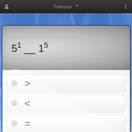
Potenzen
1
5
5
__ 1
>
<
=