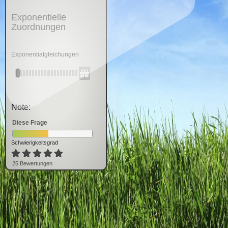
Exponentielle
Zuordnungen
Exponentialgleichungen
Note:
Diese Frage
Schwierigkeitsgrad
25
Bewertung
en