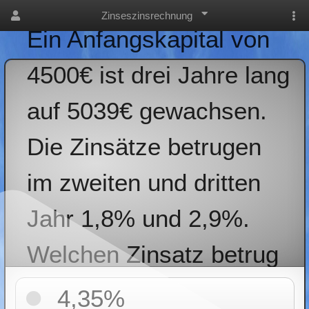
Zinseszinsrechnung
Ein Anfangskapital von
4500€ ist drei Jahre lang
auf 5039€ gewachsen.
Die Zinsätze betrugen
im zweiten und dritten
Jahr 1,8% und 2,9%.
Welchen Zinsatz betrug
das erste Jahr?
4,35%