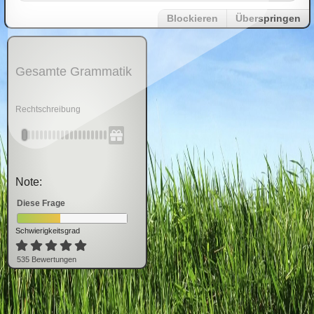
Blockieren
Überspringen
Gesamte Grammatik
Rechtschreibung
Note:
Diese Frage
Schwierigkeitsgrad
535
Bewertung
en