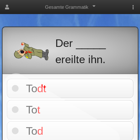
Gesamte Grammatik
Der _____
ereilte ihn.
To
dt
To
t
To
d