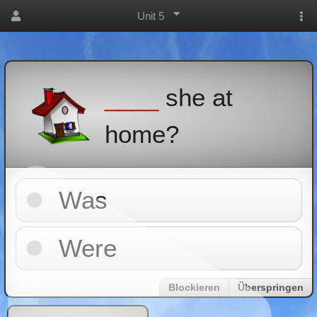
Unit 5
____
she at
home?
Was
Were
Blockieren
Überspringen