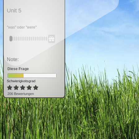
Unit 5
"was" oder "were"
Note:
Diese Frage
Schwierigkeitsgrad
206
Bewertung
en