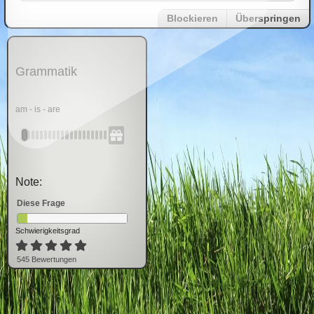
Blockieren
Überspringen
Grammatik
am - is - are
Note:
Diese Frage
Schwierigkeitsgrad
545
Bewertung
en