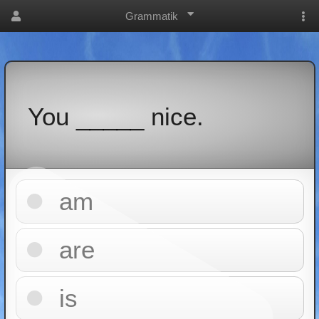
Grammatik
You _____ nice.
am
are
is