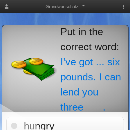
Grundwortschatz
Put in the
correct word:
I've got ... six
pounds. I can
lend you
three ___.
hungry