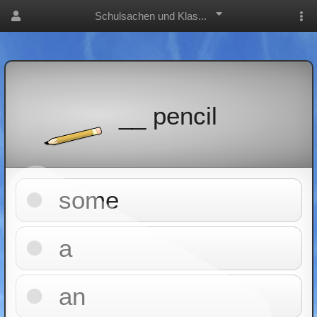
Schulsachen und Klas...
__ pencil
some
a
an