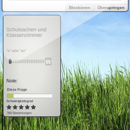
Blockieren
Überspringen
Schulsachen und
Klassenzimmer
"a" oder "an"
Note:
Diese Frage
Schwierigkeitsgrad
380
Bewertung
en