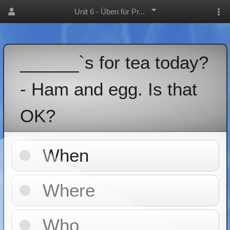
Unit 6 - Üben für Pr...
______`s for tea today?
- Ham and egg. Is that
OK?
When
Where
Who