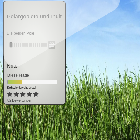
Polargebiete und Inuit
Die beiden Pole
Note:
Diese Frage
Schwierigkeitsgrad
82
Bewertung
en