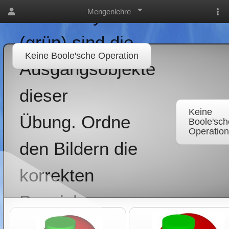
und ein Zylinder
Mengenlehre
(grün) sind die
Keine Boole'sche Operation
Ausgangsobjekte
dieser
Keine
Übung. Ordne
Boole'sch
Operation
den Bildern die
korrekten
Bezeichnungen
der Boole'schen