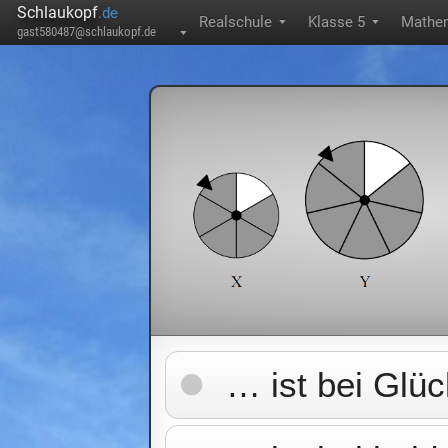
Schlaukopf
.de
Realschule
Klasse 5
Mathe
▼
▼
gast580487@schlaukopf.de
▼
… ist bei Glüc